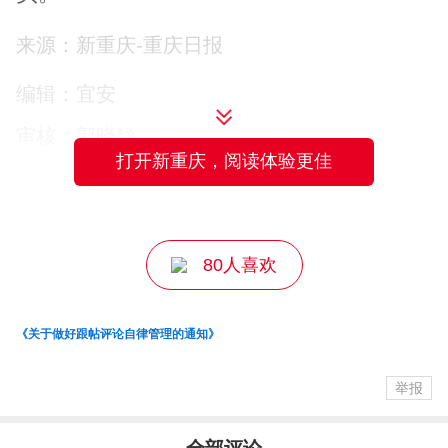
来源：新重庆-重庆日报
变化始于2020年。原长龙镇（桂东街道成
立前）推广测土配方施肥，农技员王勇带
编辑：宜安
着土样采集器走村入户，给每块地“体检开
审核：郭晓静
打开新重庆，阅读体验更佳
方”。
主编：邹密
“我们取了300多个土样，发现大部分地块
磷钾含量偏高、有机质偏低。”王勇掏出手
80人喜欢
机，点开一个App，“你看，输入地块位置
和作物品种，系统就自动生成施肥建议，
《关于做好跟帖评论自律管理的通知》
施多少、什么时候施、用什么肥，一清二
举报
楚。”