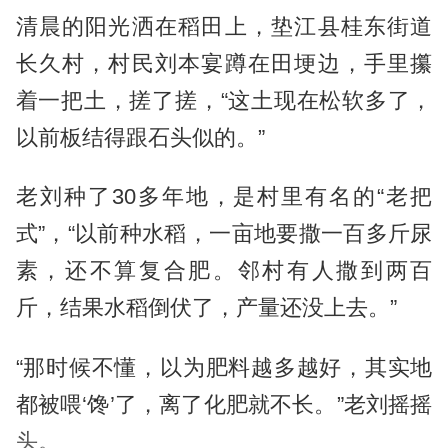
清晨的阳光洒在稻田上，垫江县桂东街道
长久村，村民刘本宴蹲在田埂边，手里攥
着一把土，搓了搓，“这土现在松软多了，
以前板结得跟石头似的。”
老刘种了30多年地，是村里有名的“老把
式”，“以前种水稻，一亩地要撒一百多斤尿
素，还不算复合肥。邻村有人撒到两百
斤，结果水稻倒伏了，产量还没上去。”
“那时候不懂，以为肥料越多越好，其实地
都被喂‘馋’了，离了化肥就不长。”老刘摇摇
头。