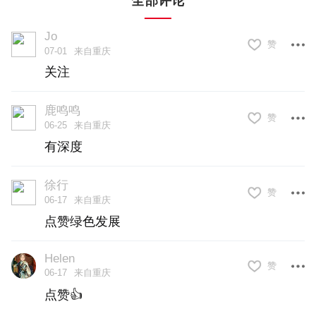
全部评论
“我种了一辈子地，还要机器教？”老刘起初
Jo
半信半疑。第一年，他只试了两亩地，按
赞
07-01
来自重庆
照配方施肥，每亩少用30斤化肥，水稻产
关注
量增加了80斤；第二年，他家十亩地便全
鹿鸣鸣
部用上了“处方肥”。
赞
06-25
来自重庆
有深度
“省了钱、还增产，真有这样的好事！”老刘
笑了，“以前打药，背着喷雾器在地里走一
徐行
赞
06-17
来自重庆
趟，又累又呛。现在杀虫灯一挂，虫没
点赞绿色发展
了，药也省了。化肥农药减量后，稻米更
Helen
香了，单价也提高了。”
赞
06-17
来自重庆
点赞👍
据了解，自2018年我市推进农业面源治理