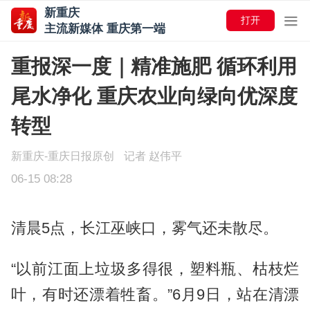
新重庆
打开
主流新媒体 重庆第一端
重报深一度｜精准施肥 循环利用
尾水净化 重庆农业向绿向优深度
转型
新重庆-重庆日报原创
记者 赵伟平
06-15 08:28
清晨5点，长江巫峡口，雾气还未散尽。
“以前江面上垃圾多得很，塑料瓶、枯枝烂
叶，有时还漂着牲畜。”6月9日，站在清漂