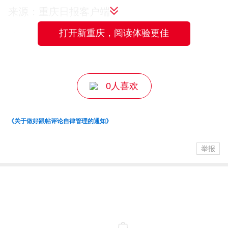
办首届国际文化节开始至今，十六届文化
来源：重庆日报客户端
节的舞台上先后展示过120个国家及地区的
打开新重庆，阅读体验更佳
编辑：解小溪
文化。本届文化节开幕式是参演者最多的
一届，表演人员有200人以上。
0人喜欢
▲西南大学第十六届国际文化节现场。
据悉，本届文化艺术节将持续至12月22
《关于做好跟帖评论自律管理的通知》
日。期间，文化节相关子活动如京剧书法
举报
茶艺等中国传统文化进校园、“五洲色彩，
绽放友谊之花”中外学生心理团辅、“携手一
带一路，共探变化发展”中外青年沙龙、中
外师生趣味运动会、闭幕式暨2023年国际