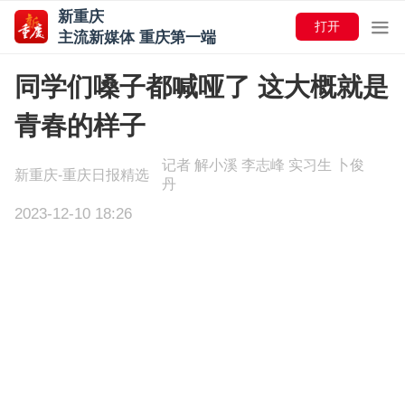
新重庆
打开
主流新媒体 重庆第一端
同学们嗓子都喊哑了 这大概就是
青春的样子
记者 解小溪 李志峰 实习生 卜俊
新重庆-重庆日报精选
丹
2023-12-10 18:26