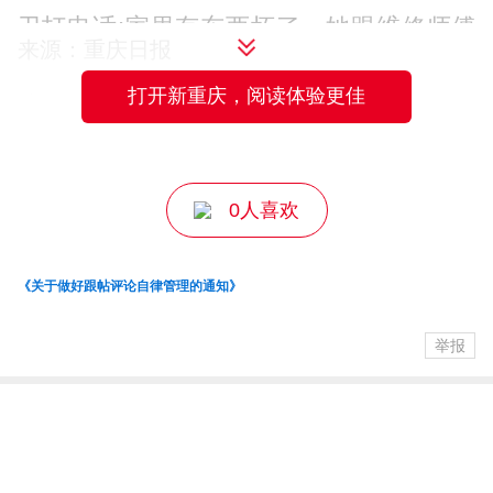
卫打电话;家里有东西坏了，她跟维修师傅
来源：重庆日报
打电话报故障、说地址，砍价也要费不少
打开新重庆，阅读体验更佳
编辑：陈韫宇
口舌;遇到小区保洁没做好、冬天路灯开晚
了这些问题，她还会不时找物业理论。但
在云顶小区，这些事情都不需要她费口舌
0人喜欢
了。
《关于做好跟帖评论自律管理的通知》
有人来访，左孃孃只需将一串四位数的验
证码发给访客，访客凭验证码即可进出小
举报
区，居民的物业维修，只要在手机或电脑
上点开小区物业系统服务平台申请维修，
维保人员可在10分钟内上门服务。