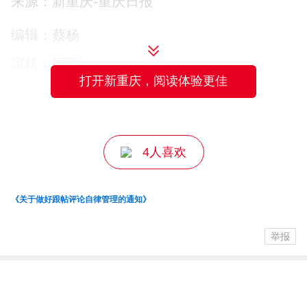
来源：新重庆-重庆日报
员、护航员”，保障合作项目推进，实现三
编辑：蔡杨
地资源共享、优势互补、共同发展。
审核：周雨
重庆市企业联合会负责人表示，当前重庆
打开新重庆，阅读体验更佳
主编：曾立
正在全力建设““33618”现代制造业集群体
系，重庆企联将与四川、海南企联携手，
4人喜欢
建立健全常态化、长效化产业对接机制，
充分释放三地资源整合潜力，形成“1+1+1
《关于做好跟帖评论自律管理的通知》
＞3”聚合效应。
举报