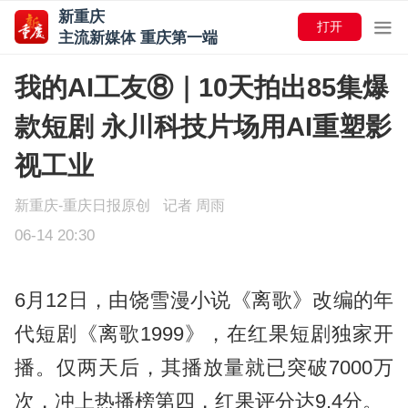
新重庆
打开
主流新媒体 重庆第一端
我的AI工友⑧｜10天拍出85集爆
款短剧 永川科技片场用AI重塑影
视工业
新重庆-重庆日报原创
记者 周雨
06-14 20:30
6月12日，由饶雪漫小说《离歌》改编的年
代短剧《离歌1999》，在红果短剧独家开
播。仅两天后，其播放量就已突破7000万
次，冲上热播榜第四，红果评分达9.4分。