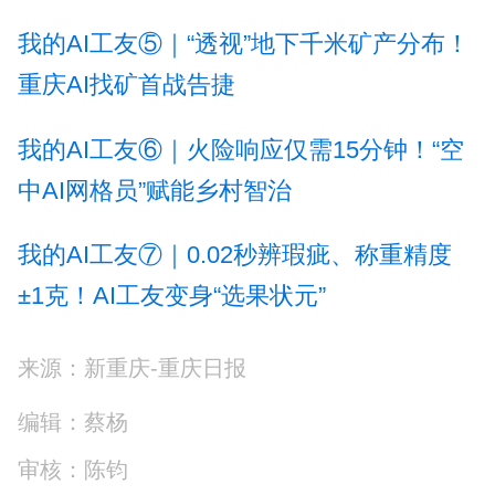
我的AI工友⑤｜“透视”地下千米矿产分布！
重庆AI找矿首战告捷
我的AI工友⑥｜火险响应仅需15分钟！“空
中AI网格员”赋能乡村智治
我的AI工友⑦｜0.02秒辨瑕疵、称重精度
±1克！AI工友变身“选果状元”
来源：新重庆-重庆日报
编辑：蔡杨
审核：陈钧